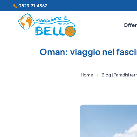
0823.71.4567
Offer
Oman: viaggio nel fasc
Home
Blog | Paradisi ter