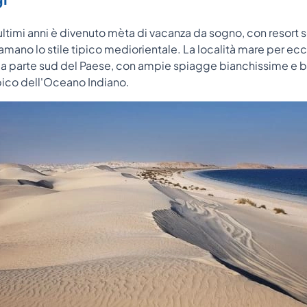
ultimi anni è divenuto mèta di vacanza da sogno, con resort 
amano lo stile tipico mediorientale. La località mare per ec
lla parte sud del Paese, con ampie spiagge bianchissime e 
pico dell'Oceano Indiano.