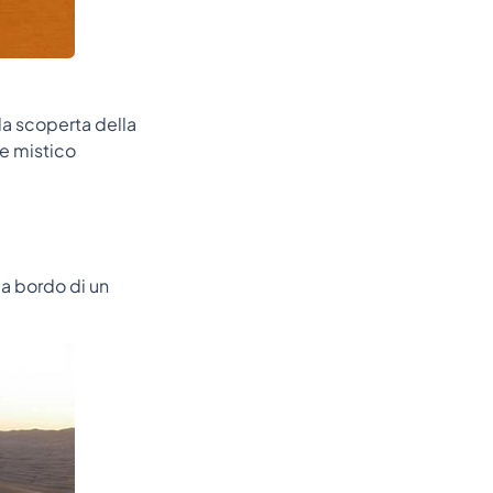
lla scoperta della
re mistico
 a bordo di un