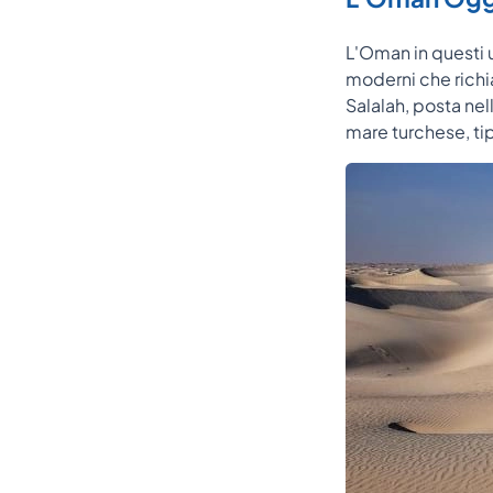
L'Oman in questi 
moderni che richi
Salalah, posta ne
mare turchese, ti