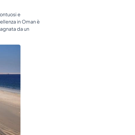
sontuosi e
cellenza in Oman è
bagnata da un