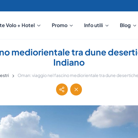
te Volo + Hotel
Promo
Info utili
Blog
ino mediorientale tra dune desert
Indiano
restri
Oman: viaggio nel fascino mediorientale tra dune desertich