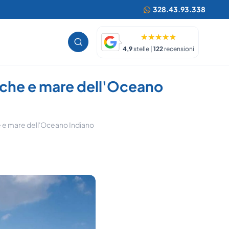
328.43.93.338
4,9
stelle |
122
recensioni
iche e mare dell'Oceano
e e mare dell'Oceano Indiano