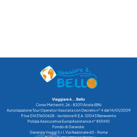
Viaggiare è...Bello
Corso Matteotti, 26 - 82011 Airola (BN)
Autorizzazione Tour Operator rilasciata con Decreto n° 4 del 14/01/2009
P.Iva 01437600628 - Iscrizione R.E.A. 121043 Benevento
Polizza Assicurativa EuropAssistance n° 8511410
Fondo di Garanzia:
Garanzia Viaggi S.r.l. Via Nazionale 60 - Roma