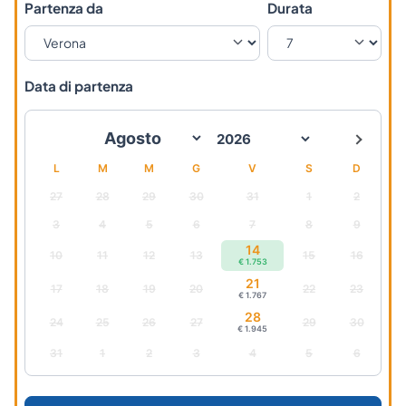
Partenza da
Durata
Data di partenza
L
M
M
G
V
S
D
27
28
29
30
31
1
2
3
4
5
6
7
8
9
14
10
11
12
13
15
16
€ 1.753
21
17
18
19
20
22
23
€ 1.767
28
24
25
26
27
29
30
€ 1.945
31
1
2
3
4
5
6