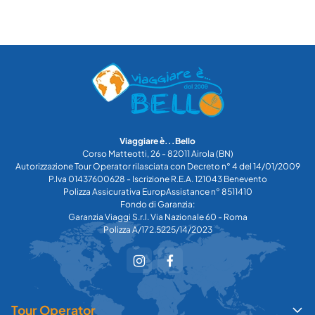
Viaggiare è...Bello
Corso Matteotti, 26 - 82011 Airola (BN)
Autorizzazione Tour Operator rilasciata con Decreto n° 4 del 14/01/2009
P.Iva 01437600628 - Iscrizione R.E.A. 121043 Benevento
Polizza Assicurativa EuropAssistance n° 8511410
Fondo di Garanzia:
Garanzia Viaggi S.r.l. Via Nazionale 60 - Roma
Polizza A/172.5225/14/2023
Tour Operator