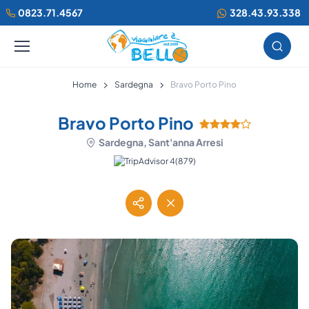
0823.71.4567
328.43.93.338
Home
Sardegna
Bravo Porto Pino
Bravo Porto Pino
Sardegna, Sant'anna Arresi
(879)