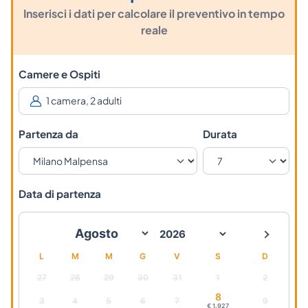
Inserisci i dati per calcolare il preventivo in tempo
reale
Camere e Ospiti
Partenza da
Durata
Data di partenza
L
M
M
G
V
S
D
27
28
29
30
31
1
2
8
3
4
5
6
7
9
€ 1.927