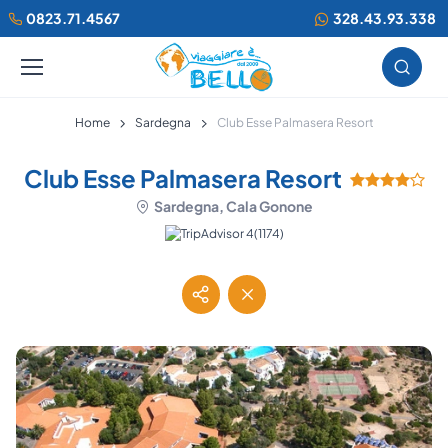
0823.71.4567
328.43.93.338
Home
Sardegna
Club Esse Palmasera Resort
Club Esse Palmasera Resort
Sardegna, Cala Gonone
(1174)