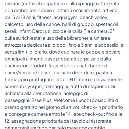
piscine (cuffia obbligatoria) e alla spiaggia attrezzata
con ombrelloni sdraio e lettini a esaurimento, attività
dai 3 ai 18 anni, fitness, acquagym, beach volley,
calcetto, uso delle canoe, balli di gruppo, spettacoli
serali. Infant Card: utilizzo della culla (1 a camera, 2°
culla su richiesta) e uso della biberoneria, un'area
attrezzata dedicata ai piccoli fino a 3 anni e accessibile
senza limiti di orario, dove cucinare le pappe e trovare i
principali alimenti base preparati senza sale dalla
cucina con prodotti freschi selezionati (brodo di
carne/verdura/pesce, passato di verdure, pastina,
formaggio grattugiato, latte UHT intero e parzialmente
scremato, yogurt, formaggini, frutta di stagione). Su
richiesta alla prenotazione, noleggio di
passeggini. Esse Plus: Welcome Lunch (possibilità di
pranzo gratuito nel giorno di arrivo), check-in prioritario
e consegna camera entro le 14, late check-out fino alle
12, assegnazione prioritaria del tavolo al ristorante,
prima fornitura frigo bar, telo mare con cambio