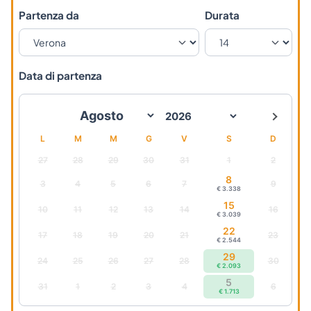
Partenza da
Durata
Data di partenza
L
M
M
G
V
S
D
27
28
29
30
31
1
2
8
3
4
5
6
7
9
€ 3.338
15
10
11
12
13
14
16
€ 3.039
22
17
18
19
20
21
23
€ 2.544
29
24
25
26
27
28
30
€ 2.093
5
31
1
2
3
4
6
€ 1.713