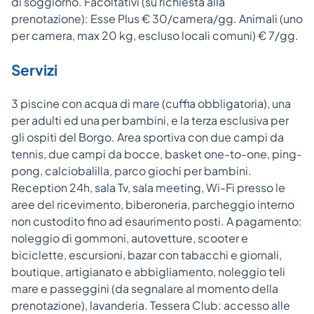
di soggiorno. Facoltativi (su richiesta alla
prenotazione): Esse Plus € 30/camera/gg. Animali (uno
per camera, max 20 kg, escluso locali comuni) € 7/gg.
Servizi
3 piscine con acqua di mare (cuffia obbligatoria), una
per adulti ed una per bambini, e la terza esclusiva per
gli ospiti del Borgo. Area sportiva con due campi da
tennis, due campi da bocce, basket one-to-one, ping-
pong, calciobalilla, parco giochi per bambini.
Reception 24h, sala Tv, sala meeting, Wi-Fi presso le
aree del ricevimento, biberoneria, parcheggio interno
non custodito fino ad esaurimento posti. A pagamento:
noleggio di gommoni, autovetture, scooter e
biciclette, escursioni, bazar con tabacchi e giornali,
boutique, artigianato e abbigliamento, noleggio teli
mare e passeggini (da segnalare al momento della
prenotazione), lavanderia. Tessera Club: accesso alle