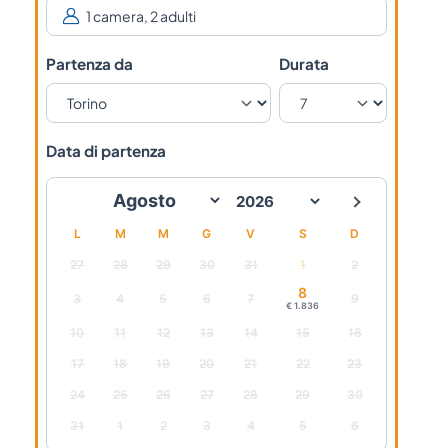
Partenza da
Durata
Data di partenza
L
M
M
G
V
S
D
27
28
29
30
31
1
2
8
3
4
5
6
7
9
€ 1.836
10
11
12
13
14
15
16
17
18
19
20
21
22
23
24
25
26
27
28
29
30
31
1
2
3
4
5
6