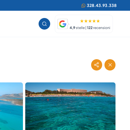
328.43.93.338
4,9
stelle |
122
recensioni