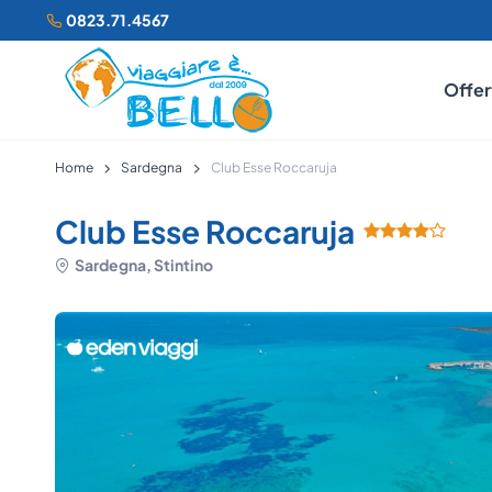
0823.71.4567
Offer
Home
Sardegna
Club Esse Roccaruja
Club Esse Roccaruja
Sardegna, Stintino