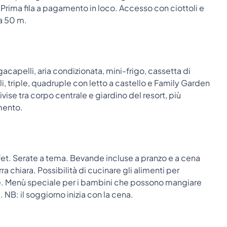
. Prima fila a pagamento in loco. Accesso con ciottoli e
a 50 m.
acapelli, aria condizionata, mini-frigo, cassetta di
, triple, quadruple con letto a castello e Family Garden
ise tra corpo centrale e giardino del resort, più
mento.
fet. Serate a tema. Bevande incluse a pranzo e a cena
ra chiara. Possibilità di cucinare gli alimenti per
ite. Menù speciale per i bambini che possono mangiare
 NB: il soggiorno inizia con la cena.