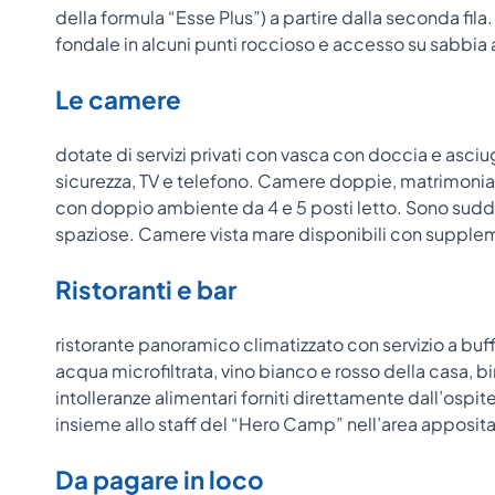
della formula “Esse Plus”) a partire dalla seconda fila
fondale in alcuni punti roccioso e accesso su sabbia 
Le camere
dotate di servizi privati con vasca con doccia e asciug
sicurezza, TV e telefono. Camere doppie, matrimoniali
con doppio ambiente da 4 e 5 posti letto. Sono suddiv
spaziose. Camere vista mare disponibili con supple
Ristoranti e bar
ristorante panoramico climatizzato con servizio a buf
acqua microfiltrata, vino bianco e rosso della casa, bir
intolleranze alimentari forniti direttamente dall’osp
insieme allo staff del “Hero Camp” nell’area apposita.
Da pagare in loco