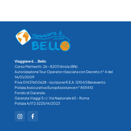
Viaggiare è...Bello
Corso Matteotti, 26 - 82011 Airola (BN)
Autorizzazione Tour Operator rilasciata con Decreto n° 4 del
14/01/2009
P.Iva 01437600628 - Iscrizione R.E.A. 121043 Benevento
Polizza Assicurativa EuropAssistance n° 8511410
Fondo di Garanzia:
Garanzia Viaggi S.r.l. Via Nazionale 60 - Roma
Polizza A/172.5225/14/2023