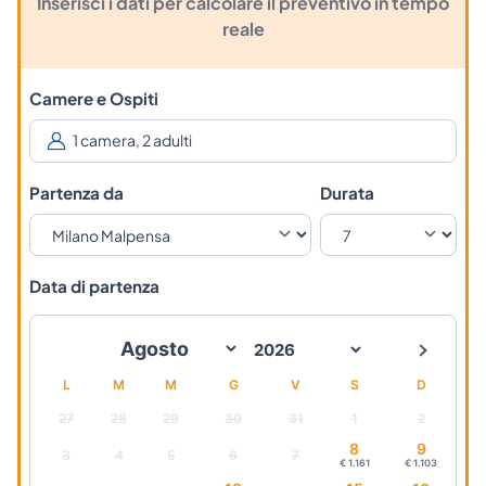
Inserisci i dati per calcolare il preventivo in tempo
reale
Camere e Ospiti
Partenza da
Durata
Data di partenza
L
M
M
G
V
S
D
27
28
29
30
31
1
2
8
9
3
4
5
6
7
€ 1.161
€ 1.103