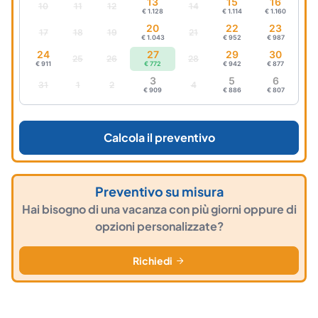
13
15
16
10
11
12
14
€ 1.128
€ 1.114
€ 1.160
20
22
23
17
18
19
21
€ 1.043
€ 952
€ 987
24
27
29
30
25
26
28
€ 911
€ 772
€ 942
€ 877
3
5
6
31
1
2
4
€ 909
€ 886
€ 807
Calcola il preventivo
Preventivo su misura
Hai bisogno di una vacanza con più giorni oppure di
opzioni personalizzate?
Richiedi