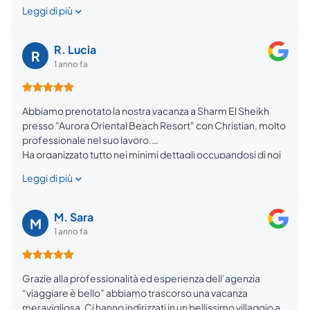
Leggi di più
R. Lucia
R
1 anno fa
Abbiamo prenotato la nostra vacanza a Sharm El Sheikh
presso "Aurora Oriental Beach Resort" con Christian, molto
professionale nel suo lavoro.
Ha organizzato tutto nei minimi dettagli occupandosi di noi
prima e durante il viaggio!
Leggi di più
Prima della partenza abbiamo anche avuto un briefing con
lui dove ci ha spiegato tutto ciò che c'era da sapere su
Sharm.
M. Sara
M
Se volete vivere una bella esperienza e con serenità vi
1 anno fa
consiglio di affidarvi all'agenzia "Viaggiare è bello"!
Grazie alla professionalità ed esperienza dell’agenzia
“viaggiare è bello” abbiamo trascorso una vacanza
meravigliosa. Ci hanno indirizzati in un bellissimo villaggio a