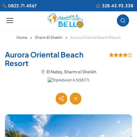
0823.71.4567
328.43.93.338
Home
Sharm El Sheikh
Aurora Oriental Beach Resort
Aurora Oriental Beach
Resort
El Nabq, Sharm el Sheikh
(5877)