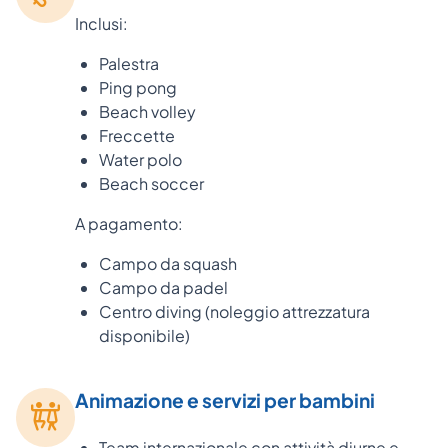
Inclusi:
Palestra
Ping pong
Beach volley
Freccette
Water polo
Beach soccer
A pagamento:
Campo da squash
Campo da padel
Centro diving (noleggio attrezzatura
disponibile)
Animazione e servizi per bambini
Team internazionale con attività diurne e