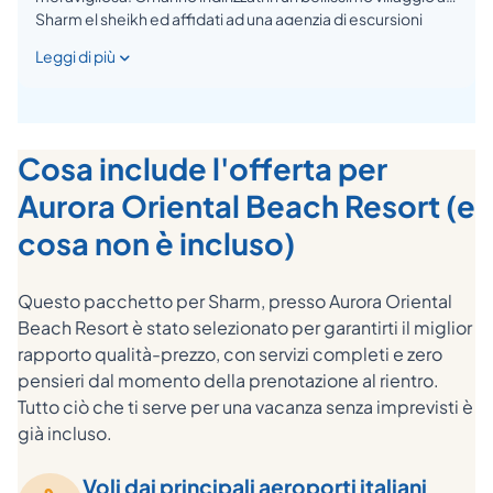
Sharm el sheikh ed affidati ad una agenzia di escursioni
molto ben organizzata. Inoltre grazie ai consigli di Cristian
Leggi di più
non abbiamo avuto nessun problema o dubbi.
Cosa include l'offerta per
Aurora Oriental Beach Resort (e
cosa non è incluso)
Questo pacchetto per Sharm, presso Aurora Oriental
Beach Resort è stato selezionato per garantirti il miglior
rapporto qualità-prezzo, con servizi completi e zero
pensieri dal momento della prenotazione al rientro.
Tutto ciò che ti serve per una vacanza senza imprevisti è
già incluso.
Voli dai principali aeroporti italiani