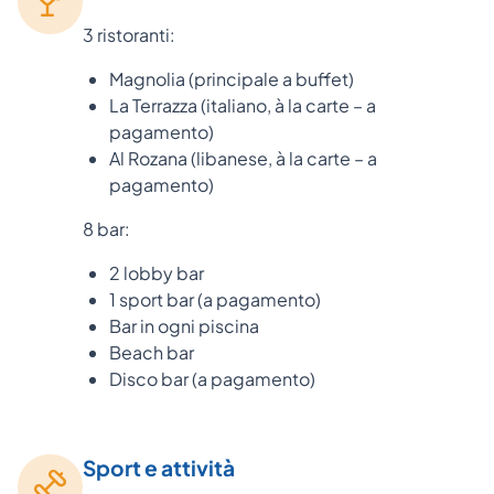
3 ristoranti:
Magnolia (principale a buffet)
La Terrazza (italiano, à la carte – a
pagamento)
Al Rozana (libanese, à la carte – a
pagamento)
8 bar:
2 lobby bar
1 sport bar (a pagamento)
Bar in ogni piscina
Beach bar
Disco bar (a pagamento)
Sport e attività