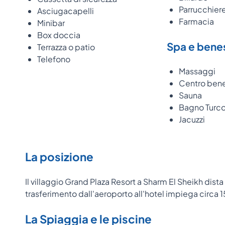
Parrucchier
Asciugacapelli
Farmacia
Minibar
Box doccia
Spa e bene
Terrazza o patio
Telefono
Massaggi
Centro ben
Sauna
Bagno Turc
Jacuzzi
La posizione
Il villaggio Grand Plaza Resort a Sharm El Sheikh dist
trasferimento dall'aeroporto all'hotel impiega circa 1
La Spiaggia e le piscine