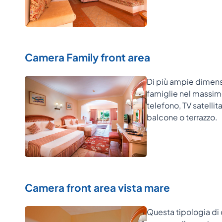
Camera Family front area
Di più ampie dimens
famiglie nel massimo
telefono, TV satellit
balcone o terrazzo.
Camera front area vista mare
Questa tipologia di 