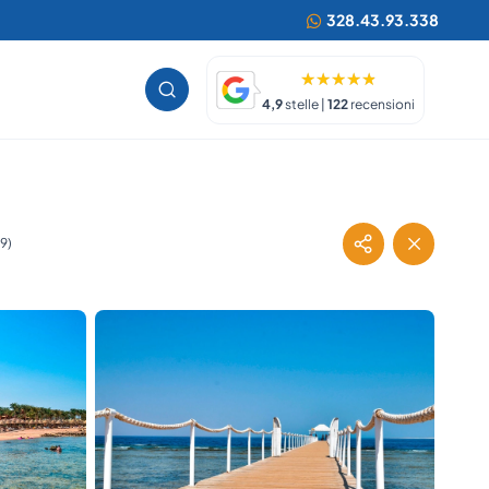
328.43.93.338
4,9
stelle |
122
recensioni
9)