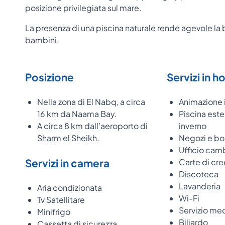
posizione privilegiata sul mare.
La presenza di una piscina naturale rende agevole la 
bambini.
Posizione
Servizi in h
Nella zona di El Nabq, a circa
Animazione i
16 km da Naama Bay.
Piscina este
A circa 8 km dall’aeroporto di
inverno
Sharm el Sheikh.
Negozi e bo
Ufficio camb
Servizi in camera
Carte di cre
Discoteca
Lavanderia
Aria condizionata
Wi-Fi
Tv Satellitare
Servizio me
Minifrigo
Biliardo
Cassetta di sicurezza