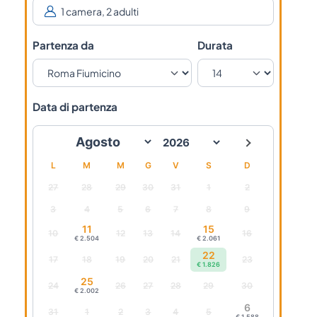
Partenza da
Durata
Data di partenza
L
M
M
G
V
S
D
27
28
29
30
31
1
2
3
4
5
6
7
8
9
11
15
10
12
13
14
16
€ 2.504
€ 2.061
22
17
18
19
20
21
23
€ 1.826
25
24
26
27
28
29
30
€ 2.002
6
31
1
2
3
4
5
€ 1.588