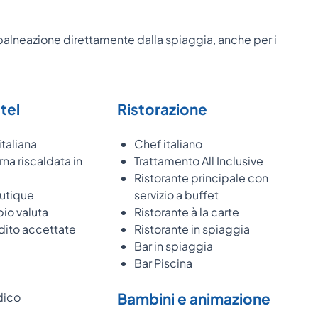
balneazione direttamente dalla spiaggia, anche per i
otel
Ristorazione
taliana
Chef italiano
rna riscaldata in
Trattamento All Inclusive
Ristorante principale con
utique
servizio a buffet
io valuta
Ristorante à la carte
dito accettate
Ristorante in spiaggia
Bar in spiaggia
Bar Piscina
Bambini e animazione
dico