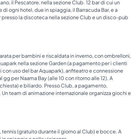
ano, il Pescatore, nella sezione Club. 12 bar di cui un
 di ogni hotel, due in spiaggia, il Barracuda Bar, e a
 presso la discoteca nella sezione Club e un disco-pub
arata per bambini e riscaldata in inverno, con ombrelloni,
aquapark nella sezione Garden (a pagamento per i clienti
i con uso del bar Aquapark), anfiteatro e connessione
al gg per Naama Bay (alle 10 con ritorno alle 12). A
ichiesta) e biliardo. Presso Club, a pagamento,
Un team di animazione internazionale organizza giochi e
ennis (gratuito durante il giorno al Club) e bocce. A
in spiaggia e nelle vicinanze.