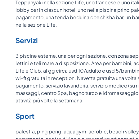
Teppanyaki nella sezione Life, uno francese e uno itali
lobby bar in ciascun hotel, uno nella piscina principale
pagamento, una tenda beduina con shisha bar, un bar
nella sezione Life.
Servizi
3 piscine esterne, una per ogni sezione, con zona sep
lettini e teli mare a disposizione. Area per bambini, 
Life e Club, al gg circa usd 10/adulto e usd 5/bambin
wi-fi gratuita in reception. Navetta gratuita una volta 
pagamento, servizio lavanderia, servizio medico (su r
massaggi, centro Spa, bagno turco e idromassaggio. 
attività più volte la settimana.
Sport
palestra, ping pong, aquagym, aerobic, beach volley, t
pagamento, centro diving e numerosi sport acquatici 