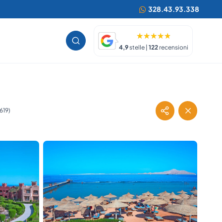
328.43.93.338
4,9
stelle |
122
recensioni
619)