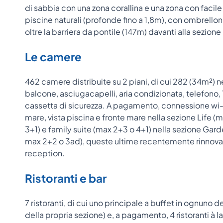
di sabbia con una zona corallina e una zona con facil
piscine naturali (profonde fino a 1,8m), con ombrelloni
oltre la barriera da pontile (147m) davanti alla sezio
Le camere
462 camere distribuite su 2 piani, di cui 282 (34m²) nel
balcone, asciugacapelli, aria condizionata, telefono, TV
cassetta di sicurezza. A pagamento, connessione wi-f
mare, vista piscina e fronte mare nella sezione Life (
3+1) e family suite (max 2+3 o 4+1) nella sezione Gar
max 2+2 o 3ad), queste ultime recentemente rinnovate
reception.
Ristoranti e bar
7 ristoranti, di cui uno principale a buffet in ognuno dei
della propria sezione) e, a pagamento, 4 ristoranti à 