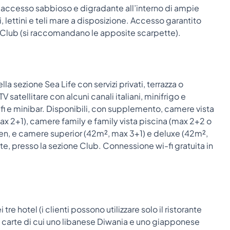
e accesso sabbioso e digradante all’interno di ampie
, lettini e teli mare a disposizione. Accesso garantito
ne Club (si raccomandano le apposite scarpette).
la sezione Sea Life con servizi privati, terrazza o
 satellitare con alcuni canali italiani, minifrigo e
i e minibar. Disponibili, con supplemento, camere vista
max 2+1), camere family e family vista piscina (max 2+2 o
den, e camere superior (42m², max 3+1) e deluxe (42m²,
, presso la sezione Club. Connessione wi-fi gratuita in
 tre hotel (i clienti possono utilizzare solo il ristorante
la carte di cui uno libanese Diwania e uno giapponese