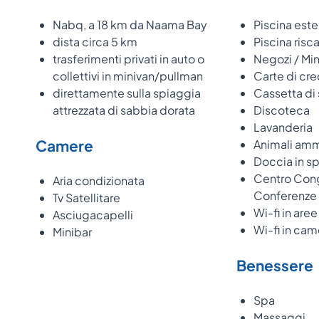
Nabq, a 18 km da Naama Bay
Piscina este
dista circa 5 km
Piscina risc
trasferimenti privati in auto o
Negozi / Min
collettivi in minivan/pullman
Carte di cre
direttamente sulla spiaggia
Cassetta di 
attrezzata di sabbia dorata
Discoteca
Lavanderia
Camere
Animali am
Doccia in s
Centro Cong
Aria condizionata
Conferenze
Tv Satellitare
Wi-fi in are
Asciugacapelli
Wi-fi in cam
Minibar
Benessere
Spa
Massaggi