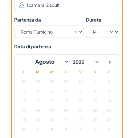
Partenza da
Durata
Data di partenza
L
M
M
G
V
S
D
27
28
29
30
31
1
2
3
4
5
6
7
8
9
10
11
12
13
14
15
16
17
18
19
20
21
22
23
24
25
26
27
28
29
30
31
1
2
3
4
5
6