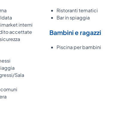
rna
Ristoranti tematici
aldata
Bar in spiaggia
imarket interni
Bambini e ragazzi
dito accettate
sicurezza
Piscina per bambini
messi
piaggia
ressi/Sala
e comuni
era