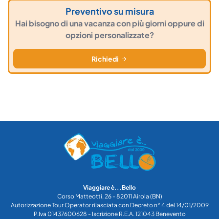
Preventivo su misura
Hai bisogno di una vacanza con più giorni oppure di
opzioni personalizzate?
Richiedi
Viaggiare è...Bello
Corso Matteotti, 26 - 82011 Airola (BN)
Autorizzazione Tour Operator rilasciata con Decreto n° 4 del 14/01/2009
P.Iva 01437600628 - Iscrizione R.E.A. 121043 Benevento