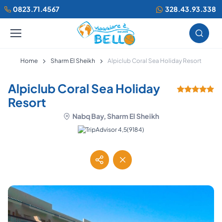
0823.71.4567
328.43.93.338
Home
Sharm El Sheikh
Alpiclub Coral Sea Holiday Resort
Alpiclub Coral Sea Holiday
Resort
Nabq Bay, Sharm El Sheikh
(9184)