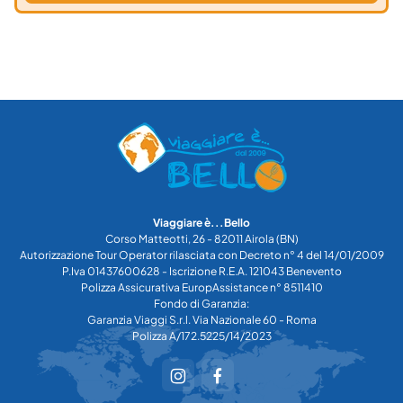
Viaggiare è...Bello
Corso Matteotti, 26 - 82011 Airola (BN)
Autorizzazione Tour Operator rilasciata con Decreto n° 4 del 14/01/2009
P.Iva 01437600628 - Iscrizione R.E.A. 121043 Benevento
Polizza Assicurativa EuropAssistance n° 8511410
Fondo di Garanzia:
Garanzia Viaggi S.r.l. Via Nazionale 60 - Roma
Polizza A/172.5225/14/2023