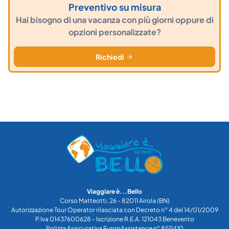
Preventivo su misura
Hai bisogno di una vacanza con più giorni oppure di
opzioni personalizzate?
Richiedi
Viaggiare è...Bello
Corso Matteotti, 26 - 82011 Airola (BN)
Autorizzazione Tour Operator rilasciata con Decreto n° 4 del 14/01/2009
P.Iva 01437600628 - Iscrizione R.E.A. 121043 Benevento
Polizza Assicurativa EuropAssistance n° 8511410