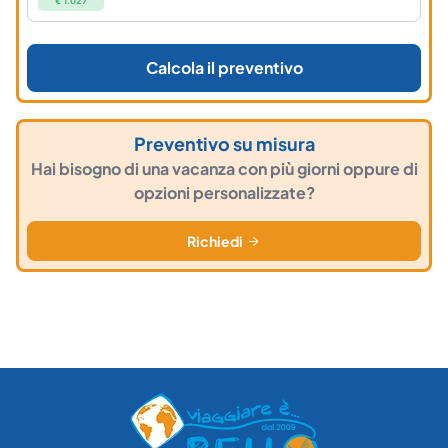
€ 1.027
Calcola il preventivo
Preventivo su misura
Hai bisogno di una vacanza con più giorni oppure di
opzioni personalizzate?
Richiedi