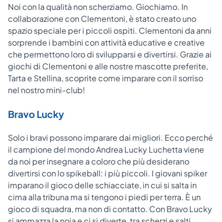
Noi con la qualità non scherziamo. Giochiamo. In
collaborazione con Clementoni, è stato creato uno
spazio speciale per i piccoli ospiti. Clementoni da anni
sorprende i bambini con attività educative e creative
che permettono loro di svilupparsi e divertirsi. Grazie ai
giochi di Clementoni e alle nostre mascotte preferite,
Tarta e Stellina, scoprite come imparare con il sorriso
nel nostro mini-club!
Bravo Lucky
Solo i bravi possono imparare dai migliori. Ecco perché
il campione del mondo Andrea Lucky Luchetta viene
da noi per insegnare a coloro che più desiderano
divertirsi con lo spikeball: i più piccoli. I giovani spiker
imparano il gioco delle schiacciate, in cui si salta in
cima alla tribuna ma si tengono i piedi per terra. È un
gioco di squadra, ma non di contatto. Con Bravo Lucky
si ammazza la noia e ci si diverte, tra scherzi e salti,