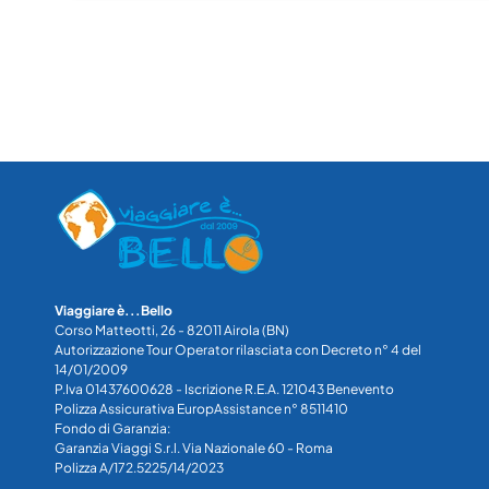
Viaggiare è...Bello
Corso Matteotti, 26 - 82011 Airola (BN)
Autorizzazione Tour Operator rilasciata con Decreto n° 4 del
14/01/2009
P.Iva 01437600628 - Iscrizione R.E.A. 121043 Benevento
Polizza Assicurativa EuropAssistance n° 8511410
Fondo di Garanzia:
Garanzia Viaggi S.r.l. Via Nazionale 60 - Roma
Polizza A/172.5225/14/2023