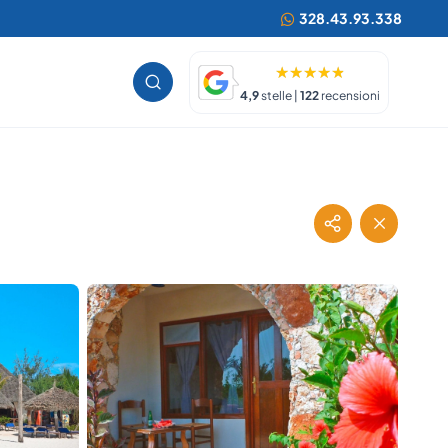
328.43.93.338
4,9
stelle |
122
recensioni