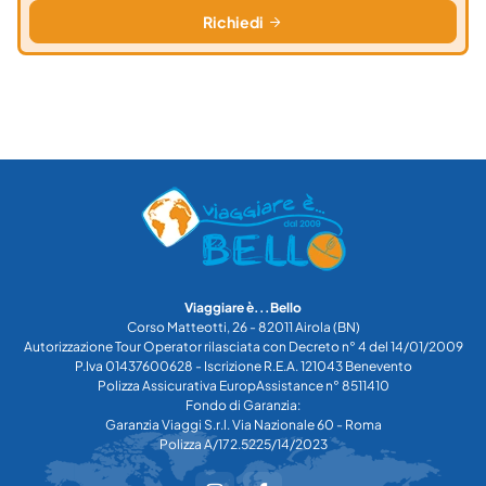
Richiedi
Viaggiare è...Bello
Corso Matteotti, 26 - 82011 Airola (BN)
Autorizzazione Tour Operator rilasciata con Decreto n° 4 del 14/01/2009
P.Iva 01437600628 - Iscrizione R.E.A. 121043 Benevento
Polizza Assicurativa EuropAssistance n° 8511410
Fondo di Garanzia:
Garanzia Viaggi S.r.l. Via Nazionale 60 - Roma
Polizza A/172.5225/14/2023