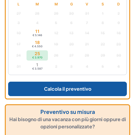
L
M
M
G
V
S
D
27
28
29
30
31
1
2
3
4
5
6
7
8
9
11
10
12
13
14
15
16
€ 5.146
18
17
19
20
21
22
23
€ 4.550
25
24
26
27
28
29
30
€ 3.970
1
31
2
3
4
5
6
€ 3.587
Calcola il preventivo
Preventivo su misura
Hai bisogno di una vacanza con più giorni oppure di
opzioni personalizzate?