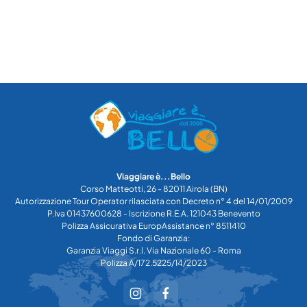
Viaggiare è...Bello
Corso Matteotti, 26 - 82011 Airola (BN)
Autorizzazione Tour Operator rilasciata con Decreto n° 4 del 14/01/2009
P.Iva 01437600628 - Iscrizione R.E.A. 121043 Benevento
Polizza Assicurativa EuropAssistance n° 8511410
Fondo di Garanzia:
Garanzia Viaggi S.r.l. Via Nazionale 60 - Roma
Polizza A/172.5225/14/2023