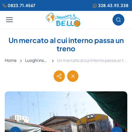
0823.71.4567
328.43.93.338
Un mercato al cui interno passa un
treno
Home
Luoghi insoliti
Un mercato al cui interno passa un treno