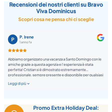
Recensioni dei nostri clienti su Bravo
Viva Dominicus
Scopri cosa ne pensa chi ci sceglie
P. Irene
P
1 anno fa
Abbiamo organizzato una vacanza a Santo Domingo con le
amiche grazie a questa agenzia e l’esperienza è stata
perfetta! Cristian si è dimostrato estremamente
professionale, sempre presente e disponibile per qualsiasi
esigenza. Ha saputo consigliarci al meglio, curando ogni
Leggi di più
dettaglio del viaggio con grande attenzione. Un servizio
impeccabile che ci ha fatto sentire sicure e coccolate
dall’inizio alla fine. Assolutamente consigliato!
Promo Extra Holiday Deal: